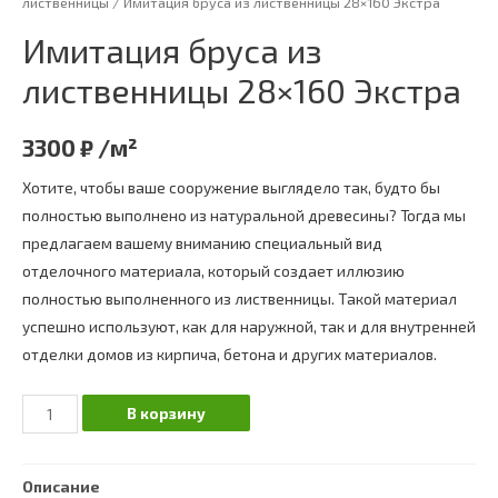
лиственницы
/ Имитация бруса из лиственницы 28×160 Экстра
Имитация бруса из
лиственницы 28×160 Экстра
3300
₽
/м²
Хотите, чтобы ваше сооружение выглядело так, будто бы
полностью выполнено из натуральной древесины? Тогда мы
предлагаем вашему вниманию специальный вид
отделочного материала, который создает иллюзию
полностью выполненного из лиственницы. Такой материал
успешно используют, как для наружной, так и для внутренней
отделки домов из кирпича, бетона и других материалов.
Количество
В корзину
Имитация
бруса
Описание
из