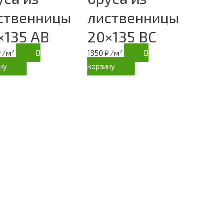
ственницы
лиственницы
×135 АВ
20×135 ВС
₽
/м²
В
1350
₽
/м²
В
ну
корзину