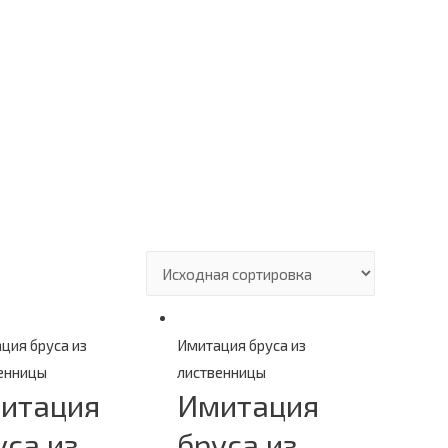
ция бруса из
Имитация бруса из
енницы
лиственницы
итация
Имитация
уса из
бруса из