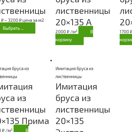
иственницы
лиственницы
ли
20×135 А
20
0
₽
–
3200
₽
цена за м2
Выбрать ...
2000
₽
/м²
В
1700
корзину
корзи
ация бруса из
Имитация бруса из
твенницы
лиственницы
митация
Имитация
уса из
бруса из
иственницы
лиственницы
0×135 Прима
20×135
0
₽
/м²
В