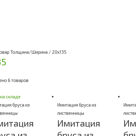
Товар Толщина/Ширина / 20х135
35
ено 6 товаров
 на складе
ация бруса из
Имитация бруса из
Имита
твенницы
лиственницы
листв
митация
Имитация
Им
уса из
бруса из
бр