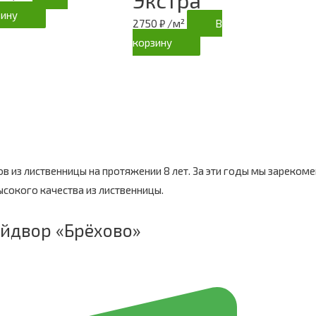
Экстра
зину
2750
₽
/м²
В
корзину
в из лиственницы на протяжении 8 лет. За эти годы мы зареком
сокого качества из лиственницы.
ойдвор «Брёхово»