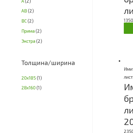
А
(2)
л
АВ
(2)
135
ВС
(2)
Прима
(2)
Экстра
(2)
Толщина/ширина
Имит
лис
20х185
(1)
И
28х160
(1)
бр
л
2
235