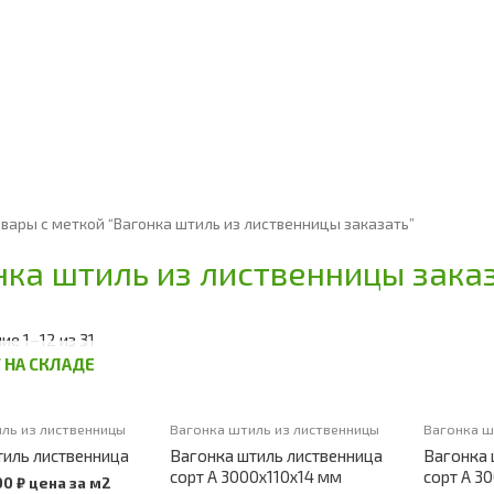
овары с меткой “Вагонка штиль из лиственницы заказать”
нка штиль из лиственницы зака
е 1–12 из 31
 НА СКЛАДЕ
ль из лиственницы
Вагонка штиль из лиственницы
Вагонка ш
тиль лиственница
Вагонка штиль лиственница
Вагонка 
сорт А 3000х110х14 мм
сорт А 3
00
₽
цена за м2