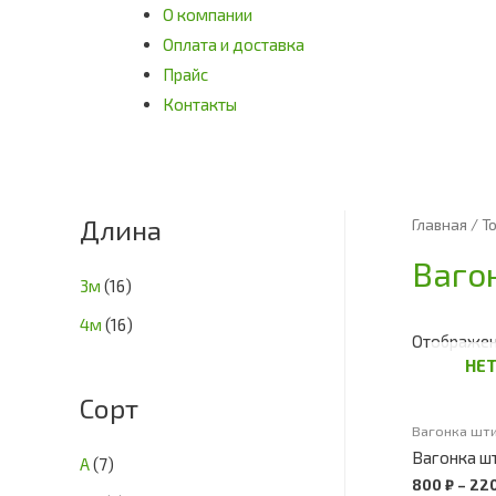
О компании
Оплата и доставка
Прайс
Контакты
Длина
Главная
/ Т
Ваго
3м
(16)
4м
(16)
Отображени
НЕТ
Сорт
Вагонка шти
Вагонка ш
А
(7)
800
₽
–
22