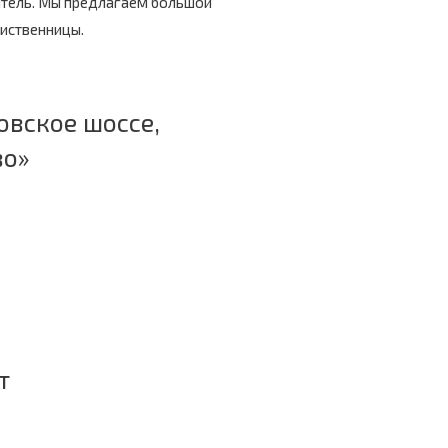
итель. Мы предлагаем большой
лиственницы.
овское шоссе,
во»
т