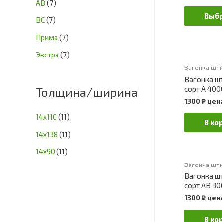
АВ
(7)
Выбр
ВС
(7)
Прима
(7)
Экстра
(7)
Вагонка шти
Вагонка ш
сорт А 400
Толщина/ширина
1300
₽
цена
14х110
(11)
В ко
14х138
(11)
14х90
(11)
Вагонка шти
Вагонка ш
сорт АВ 30
1300
₽
цена
В ко