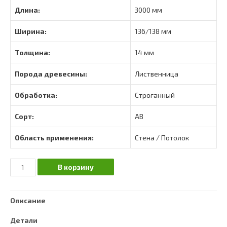
Длина:
3000 мм
Ширина:
136/138 мм
Толщина:
14 мм
Порода древесины:
Лиственница
Обработка:
Строганный
Сорт:
АВ
Область применения:
Стена / Потолок
Количество
В корзину
Вагонка
штиль
Описание
лиственница
сорт
Детали