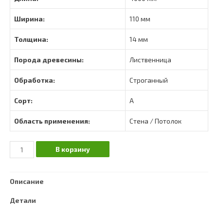
Ширина:
110 мм
Толщина:
14 мм
Порода древесины:
Лиственница
Обработка:
Строганный
Сорт:
А
Область применения:
Стена / Потолок
Количество
В корзину
Вагонка
штиль
Описание
лиственница
сорт
Детали
А