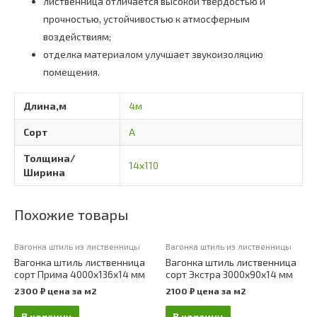
лиственница отличается высокой твердостью и
прочностью, устойчивостью к атмосферным
воздействиям;
отделка материалом улучшает звукоизоляцию
помещения.
Длина,м
4м
Сорт
А
Толщина/
14х110
Ширина
Похожие товары
Вагонка штиль из лиственницы
Вагонка штиль из лиственницы
Вагонка штиль лиственница
Вагонка штиль лиственница
сорт Прима 4000х136х14 мм
сорт Экстра 3000х90х14 мм
2300
₽
цена за м2
2100
₽
цена за м2
В корзину
В корзину