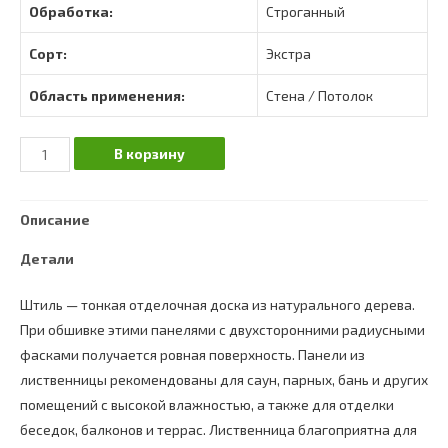
Обработка:
Строганный
Сорт:
Экстра
Область применения:
Стена / Потолок
Количество
В корзину
Вагонка
штиль
Описание
лиственница
сорт
Детали
Экстра
4000х110х14
Штиль — тонкая отделочная доска из натурального дерева.
мм
При обшивке этими панелями с двухсторонними радиусными
фасками получается ровная поверхность. Панели из
лиственницы рекомендованы для саун, парных, бань и других
помещений с высокой влажностью, а также для отделки
беседок, балконов и террас. Лиственница благоприятна для